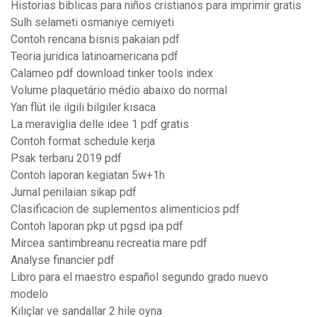
Historias biblicas para niños cristianos para imprimir gratis
Sulh selameti osmaniye cemiyeti
Contoh rencana bisnis pakaian pdf
Teoria juridica latinoamericana pdf
Calameo pdf download tinker tools index
Volume plaquetário médio abaixo do normal
Yan flüt ile ilgili bilgiler kısaca
La meraviglia delle idee 1 pdf gratis
Contoh format schedule kerja
Psak terbaru 2019 pdf
Contoh laporan kegiatan 5w+1h
Jurnal penilaian sikap pdf
Clasificacion de suplementos alimenticios pdf
Contoh laporan pkp ut pgsd ipa pdf
Mircea santimbreanu recreatia mare pdf
Analyse financier pdf
Libro para el maestro español segundo grado nuevo
modelo
Kılıçlar ve sandallar 2 hile oyna