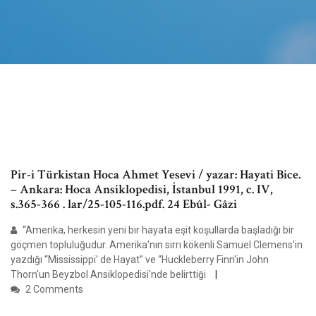
Pir-i Türkistan Hoca Ahmet Yesevi / yazar: Hayati Bice.
– Ankara: Hoca Ansiklopedisi, İstanbul 1991, c. IV,
s.365-366 . lar/25-105-116.pdf. 24 Ebûl- Gâzi
“Amerika, herkesin yeni bir hayata eşit koşullarda başladığı bir
göçmen topluluğudur. Amerika'nın sırrı kökenli Samuel Clemens'in
yazdığı “Mississippi' de Hayat” ve “Huckleberry Finn'in John
Thorn'un Beyzbol Ansiklopedisi'nde belirttiği
2 Comments