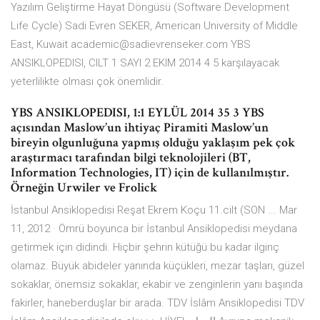
Yazılım Geliştirme Hayat Döngüsü (Software Development
Life Cycle) Sadi Evren SEKER, American University of Middle
East, Kuwait academic@sadievrenseker.com YBS
ANSIKLOPEDISI, CILT 1 SAYI 2 EKIM 2014 4 5 karşılayacak
yeterlilikte olması çok önemlidir.
YBS ANSIKLOPEDISI, 1:1 EYLÜL 2014 35 3 YBS
açısından Maslow’un ihtiyaç Piramiti Maslow’un
bireyin olgunluğuna yapmış olduğu yaklaşım pek çok
araştırmacı tarafından bilgi teknolojileri (BT,
Information Technologies, IT) için de kullanılmıştır.
Örneğin Urwiler ve Frolick
İstanbul Ansiklopedisi Reşat Ekrem Koçu 11.cilt (SON ... Mar
11, 2012 · Ömrü boyunca bir İstanbul Ansiklopedisi meydana
getirmek için didindi. Hiçbir şehrin kütüğü bu kadar ilginç
olamaz. Büyük abideler yanında küçükleri, mezar taşları, güzel
sokaklar, önemsiz sokaklar, ekabir ve zenginlerin yanı başında
fakirler, haneberduşlar bir arada. TDV İslâm Ansiklopedisi TDV