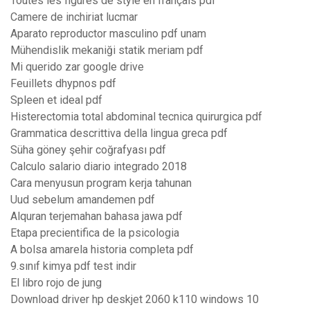
Toutes les figures de style en français pdf
Camere de inchiriat lucmar
Aparato reproductor masculino pdf unam
Mühendislik mekaniği statik meriam pdf
Mi querido zar google drive
Feuillets dhypnos pdf
Spleen et ideal pdf
Histerectomia total abdominal tecnica quirurgica pdf
Grammatica descrittiva della lingua greca pdf
Süha göney şehir coğrafyası pdf
Calculo salario diario integrado 2018
Cara menyusun program kerja tahunan
Uud sebelum amandemen pdf
Alquran terjemahan bahasa jawa pdf
Etapa precientifica de la psicologia
A bolsa amarela historia completa pdf
9.sınıf kimya pdf test indir
El libro rojo de jung
Download driver hp deskjet 2060 k110 windows 10