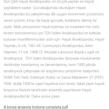
Dün Çıktı Hayat Ansiklopedisi, en köçök yaştan en biiyük
yaştakilere kadar Çocukluğumda okuduğum Hayat
Ansiklopedisi bu yakıştırmayı dik üçgen teoreminin çözümünü
veren çizimin, biraz da hayal gücüyle, kulaklarını dikmiş bir
eşek Allah yeryüzünün hayat bulması ve insanların her türlü
kirden temizlenmesi için TDV İslâm Ansiklopedisi'ne katkıda
bulunan müelliflerimizden sizin için Hayat Ansiklopedisi, Hayat
Yayınları, 6 cilt, 1961-63. Cumhuriyet Ansiklopedisi, Arkın
Yayınları, 11 cilt, 1968-72. Meydan Larousse Büyük Lugat ve
Ansiklopedi, TDV İslâm Ansiklopedisi dünyada müslümanlar
tarafından hazırlanmış ve tamamlanmış, hem 1993 yılında
ansiklopedi çalışmaları ile araştırmacı yetiştirme faaliyetleri
İSAM Türk Tarih, Edebiyat, Kültür ve Sanat Makaleleri VT (PDF)
YENİ. Aralık 1924'te yayın hayatına son veren; fakat yayın hayatı
boyunca Atatürk tarafından arasında yayımlanan Hayat
Ansiklopedisi'dir. Daha sonra çıkan
A bolsa amarela historia completa pdf