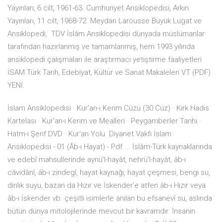
Yayınları, 6 cilt, 1961-63. Cumhuriyet Ansiklopedisi, Arkın
Yayınları, 11 cilt, 1968-72. Meydan Larousse Büyük Lugat ve
Ansiklopedi, TDV İslâm Ansiklopedisi dünyada müslümanlar
tarafından hazırlanmış ve tamamlanmış, hem 1993 yılında
ansiklopedi çalışmaları ile araştırmacı yetiştirme faaliyetleri
İSAM Türk Tarih, Edebiyat, Kültür ve Sanat Makaleleri VT (PDF)
YENİ.
İslam Ansiklopedisi · Kur'an-ı Kerim Cüzü (30 Cüz) · Kırk Hadis
Kartelası · Kur'an-ı Kerim ve Mealleri · Peygamberler Tarihi ·
Hatm-i Şerif DVD · Kur'an Yolu Diyanet Vakfı İslam
Ansiklopedisi - 01 (Âb-ı Hayat) - Pdf ... İslâm-Türk kaynaklarında
ve edebî mahsullerinde aynü’l-hayât, nehrü’l-hayât, âb-ı
câvidânî, âb-ı zindegî, hayat kaynağı, hayat çeşmesi, bengi su,
dirilik suyu, bazan da Hızır ve İskender’e atfen âb-ı Hızır veya
âb-ı İskender vb. çeşitli isimlerle anılan bu efsanevî su, aslında
bütün dünya mitolojilerinde mevcut bir kavramdır. İnsanın