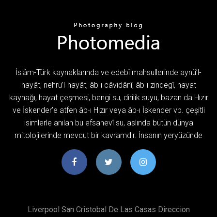
İslâm-Türk kaynaklarında ve edebî mahsullerinde aynü’l-
hayât, nehrü’l-hayât, âb-ı câvidânî, âb-ı zindegî, hayat
kaynağı, hayat çeşmesi, bengi su, dirilik suyu, bazan da Hızır
ve İskender’e atfen âb-ı Hızır veya âb-ı İskender vb. çeşitli
isimlerle anılan bu efsanevî su, aslında bütün dünya
mitolojilerinde mevcut bir kavramdır. İnsanın yeryüzünde
Liverpool San Cristobal De Las Casas Direccion