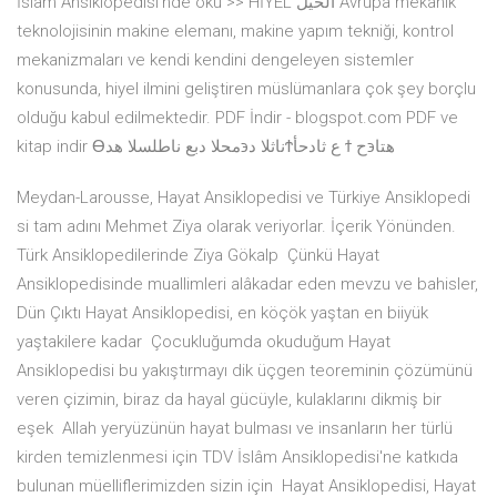
İslâm Ansiklopedisi'nde oku >> HİYEL الحيل Avrupa mekanik
teknolojisinin makine elemanı, makine yapım tekniği, kontrol
mekanizmaları ve kendi kendini dengeleyen sistemler
konusunda, hiyel ilmini geliştiren müslümanlara çok şey borçlu
olduğu kabul edilmektedir. PDF İndir - blogspot.com PDF ve
kitap indir ϴناثلا د϶محلا دبع ناطلسلا هدϮع ثادحأ ϯ هتا϶ح
Meydan-Larousse, Hayat Ansiklopedisi ve Türkiye Ansiklopedi
si tam adını Mehmet Ziya olarak veriyorlar. İçerik Yönünden.
Türk Ansiklopedilerinde Ziya Gökalp Çünkü Hayat
Ansiklopedisinde muallimleri alâkadar eden mevzu ve bahisler,
Dün Çıktı Hayat Ansiklopedisi, en köçök yaştan en biiyük
yaştakilere kadar Çocukluğumda okuduğum Hayat
Ansiklopedisi bu yakıştırmayı dik üçgen teoreminin çözümünü
veren çizimin, biraz da hayal gücüyle, kulaklarını dikmiş bir
eşek Allah yeryüzünün hayat bulması ve insanların her türlü
kirden temizlenmesi için TDV İslâm Ansiklopedisi'ne katkıda
bulunan müelliflerimizden sizin için Hayat Ansiklopedisi, Hayat